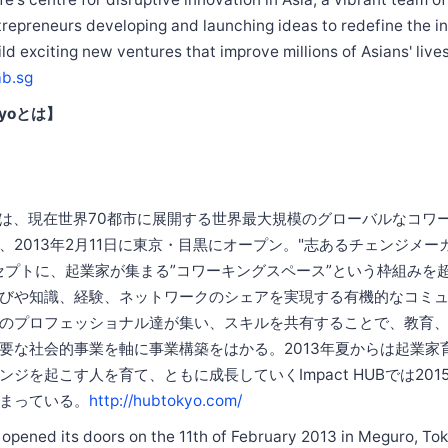
repreneurs developing and launching ideas to redefine the i
ld exciting new ventures that improve millions of Asians' lives
ab.sg
okyoとは】
 Tokyoは、現在世界70都市に展開する世界最大規模のグローバルなコ
、2013年2月11日に東京・目黒にオープン。"志あるチェンジメ
セプトに、起業家が集まる”コワーキングスペース”という枠組みを
びや知識、経験、ネットワークのシェアを実現する有機的なコミ
のプロフェッショナル達が集い、スキルを共有することで、教育
要な社会的事業を軸に事業構築をはかる。2013年夏からは起業家
ジを起こす人を育て、ともに成長していくImpact HUBでは2015
まっている。
http://hubtokyo.com/
pened its doors on the 11th of February 2013 in Meguro, Toky