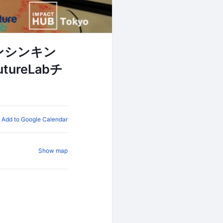
インシンキン
reLabチ
Add to Google Calendar
Show map