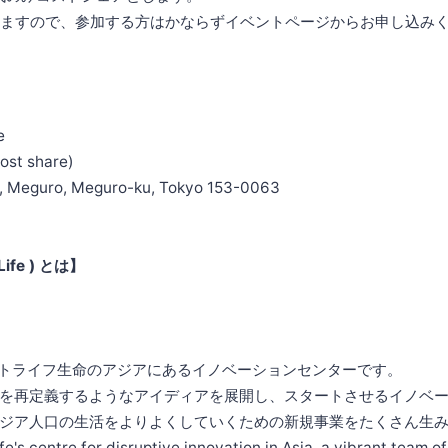
ますので、参加する方はかならずイベントページからお申し込み
e
cost share)
F, Meguro, Meguro-ku, Tokyo 153-0063
Life ) とは】
、メットライフ生命のアジアにあるイノベーションセンターです。
を再定義するようなアイディアを展開し、スタートさせるイノベ
ジア人口の生活をよりよくしていくための新規事業をたくさん生
e's centre for disruptive innovation in Asia, a vibrant team o