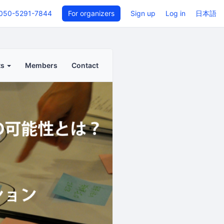
050-5291-7844
For organizers
Sign up
Log in
日本語
ts
Members
Contact