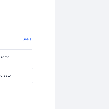
See all
akama
ko Sato