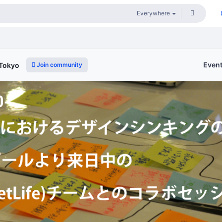
Even
Join community
 Tokyo