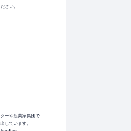
ください。
ーターや起業家集団で
み出しています。
f leading